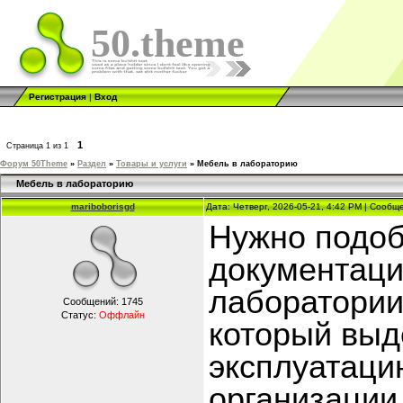
50.theme
Регистрация
|
Вход
1
Страница
1
из
1
Форум 50Theme
»
Раздел
»
Товары и услуги
»
Мебель в лабораторию
Мебель в лабораторию
mariboborisgd
Дата: Четверг, 2026-05-21, 4:42 PM | Сооб
Нужно подоб
документаци
лаборатории
Сообщений:
1745
Статус:
Оффлайн
который выд
эксплуатаци
организации