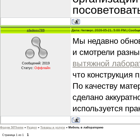
посоветоват
sfadeev789
Дата: Четверг, 2026-05-21, 5:00 PM | Сооб
Мы недавно обно
и смотрели разны
вытяжной лабора
Сообщений:
2019
Статус:
Оффлайн
что конструкция 
По качеству мате
сделано аккуратн
используется пра
Форум 50Theme
»
Раздел
»
Товары и услуги
»
Мебель в лабораторию
1
Страница
1
из
1