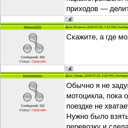
приходов — делит
Huligan2211
Дата: Вторник, 2026-07-28, 7:52 PM | Сооб
Скажите, а где м
Сообщений:
406
Статус:
Оффлайн
Armogedonec
Дата: Среда, 2026-07-29, 2:25 PM | Сообще
Обычно я не зад
мотоцикла, пока 
поездке не хватае
Сообщений:
332
Статус:
Оффлайн
Нужно было взять
перевозку и сдел