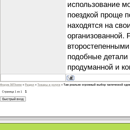
использование мо
поездкой проще п
находятся на сво
организованной. 
второстепенными,
подобные детали 
продуманной и к
Форум 50Theme
»
Раздел
»
Товары и услуги
»
Там реально огромный выбор тактической оде
1
Страница
1
из
1