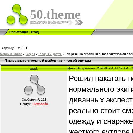
50.theme
Регистрация
|
Вход
1
Страница
1
из
1
Форум 50Theme
»
Раздел
»
Товары и услуги
»
Там реально огромный выбор тактической оде
Там реально огромный выбор тактической одежды
retyk
Дата: Воскресенье, 2026-05-24, 11:12 AM |
Решил накатать н
нормального экипа
диванных эксперт
Сообщений:
222
Статус:
Оффлайн
реально стоит см
одежду и снаряже
жесткого аутдора