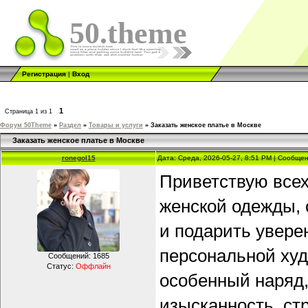
50.theme
Регистрация
|
Вход
1
Страница
1
из
1
Форум 50Theme
»
Раздел
»
Товары и услуги
»
Заказать женское платье в Москве
Заказать женское платье в Москве
ronegol15
Дата: Среда, 2026-05-27, 8:51 PM | Сообще
Приветствую всех
женской одежды, 
и подарить увере
персональной ху
Сообщений:
1685
Статус:
Оффлайн
особенный наряд,
изысканность, стр