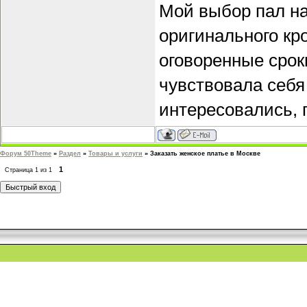
Мой выбор пал на
оригинального кр
оговоренные срок
чувствовала себя 
интересовались, 
Форум 50Theme
»
Раздел
»
Товары и услуги
»
Заказать женское платье в Москве
1
Страница
1
из
1