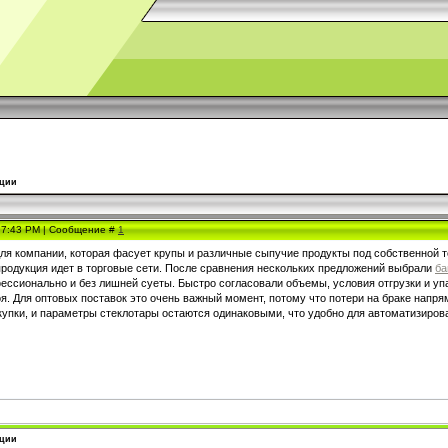
кции
, 7:43 PM | Сообщение #
1
ля компании, которая фасует крупы и различные сыпучие продукты под собственной 
 продукция идет в торговые сети. После сравнения нескольких предложений выбрали
ба
ессионально и без лишней суеты. Быстро согласовали объемы, условия отгрузки и упа
оя. Для оптовых поставок это очень важный момент, потому что потери на браке напр
купки, и параметры стеклотары остаются одинаковыми, что удобно для автоматизиров
кции