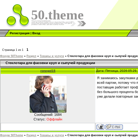
50.theme
Регистрация
|
Вход
1
Страница
1
из
1
Форум 50Theme
»
Раздел
»
Товары и услуги
»
Стеклотара для фасовки круп и сыпучей проду
Стеклотара для фасовки круп и сыпучей продукции
ronegol15
Дата: Пятница, 2026-05-29
Я занимаюсь закупками д
всей партии, потому что
поставщик работает проф
без большого процента б
уже делали повторные за
Сообщений:
1684
Статус:
Оффлайн
Форум 50Theme
»
Раздел
»
Товары и услуги
»
Стеклотара для фасовки круп и сыпучей проду