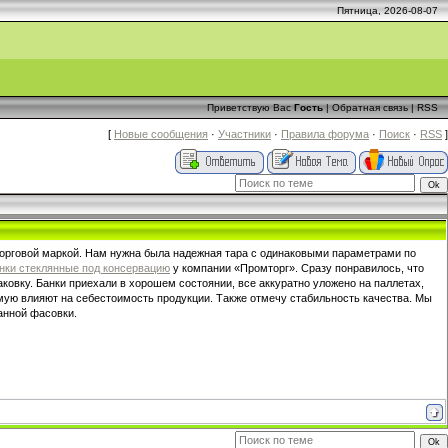
Пятница, 2026-08-07
Приветствую Вас
Гость
|
Обратная связь
|
RSS
[
Новые сообщения
·
Участники
·
Правила форума
·
Поиск
·
RSS
]
торговой маркой. Нам нужна была надежная тара с одинаковыми параметрами по
нки стеклянные под консервацию
у компании «Промторг». Сразу понравилось, что
ковку. Банки приехали в хорошем состоянии, все аккуратно уложено на паллетах,
ямую влияют на себестоимость продукции. Также отмечу стабильность качества. Мы
анной фасовки.