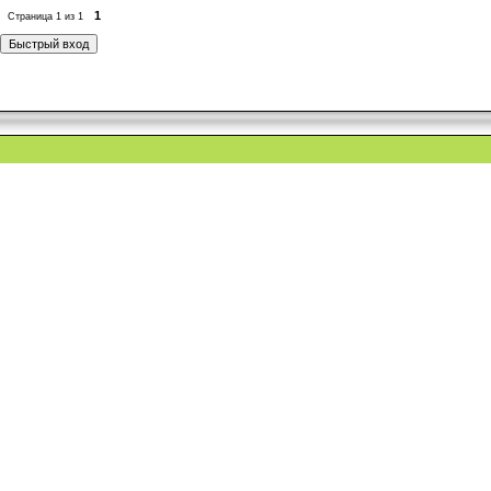
1
Страница
1
из
1