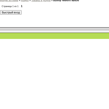
Форум 50Theme
»
Раздел
»
Товары и услуги
»
Выбор теплого пальто
1
Страница
1
из
1