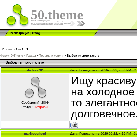
50.theme
Регистрация
|
Вход
1
Страница
1
из
1
Форум 50Theme
»
Раздел
»
Товары и услуги
»
Выбор теплого пальто
Выбор теплого пальто
sfadeev789
Дата: Понедельник, 2026-06-22, 4:00 PM | 
Ищу красиву
на холодное 
то элегантно
Сообщений:
2009
Статус:
Оффлайн
долговечное
mariboborisgd
Дата: Понедельник, 2026-06-22, 4:16 PM | 