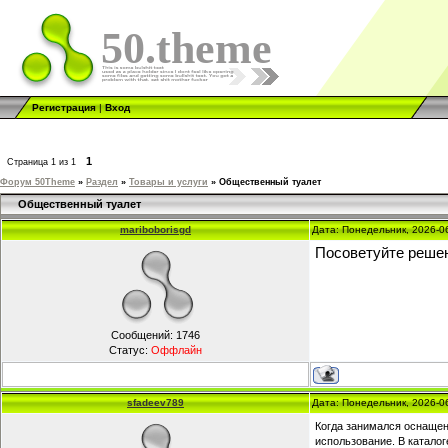
50.theme
Регистрация
|
Вход
1
Страница
1
из
1
Форум 50Theme
»
Раздел
»
Товары и услуги
»
Общественный туалет
Общественный туалет
mariboborisgd
Дата: Понедельник, 2026-0
Посоветуйте решен
Сообщений:
1746
Статус:
Оффлайн
sfadeev789
Дата: Понедельник, 2026-0
Когда занимался оснащен
использование. В катало