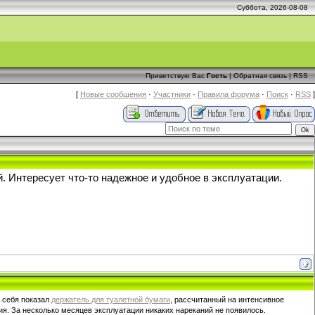
Суббота, 2026-08-08
Приветствую Вас
Гость
|
Обратная связь
|
RSS
[
Новые сообщения
·
Участники
·
Правила форума
·
Поиск
·
RSS
]
 Интересует что-то надежное и удобное в эксплуатации.
 себя показал
держатель для туалетной бумаги
, рассчитанный на интенсивное
. За несколько месяцев эксплуатации никаких нареканий не появилось.