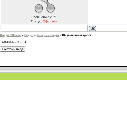
Сообщений:
2021
Статус:
Оффлайн
Форум 50Theme
»
Раздел
»
Товары и услуги
»
Общественный туалет
1
Страница
1
из
1