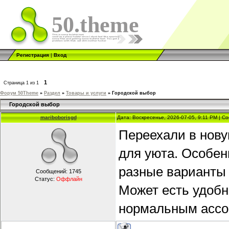
50.theme
Регистрация
|
Вход
1
Страница
1
из
1
Форум 50Theme
»
Раздел
»
Товары и услуги
»
Городской выбор
Городской выбор
mariboborisgd
Дата: Воскресенье, 2026-07-05, 9:11 PM | 
Переехали в нову
для уюта. Особен
разные варианты 
Сообщений:
1745
Статус:
Оффлайн
Может есть удобн
нормальным ассо