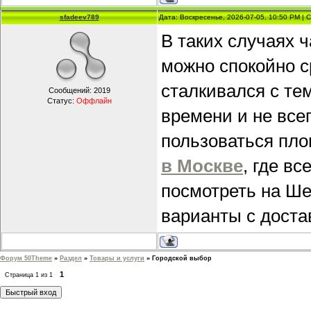
sfadeev789
Дата: Воскресенье, 2026-07-05, 10:50 PM |
В таких случаях 
можно спокойно с
сталкивался с те
Сообщений:
2019
Статус:
Оффлайн
времени и не всег
пользоваться пл
в Москве
, где в
посмотреть на Ше
варианты с доста
Форум 50Theme
»
Раздел
»
Товары и услуги
»
Городской выбор
1
Страница
1
из
1