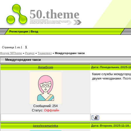
50.theme
Регистрация
|
Вход
1
Страница
1
из
1
Форум 50Theme
»
Раздел
»
Транспорт
»
Междугородние такси
Междугородние такси
AnnaGrom
Дата: Понедельник, 2025-1
Какие службы междугород
двумя чемоданами. Поэто
Сообщений:
254
Статус:
Оффлайн
juravlevamarinka
Дата: Вторник, 2025-11-18