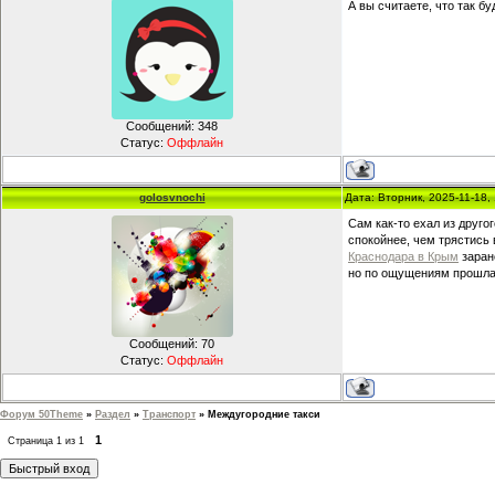
А вы считаете, что так б
Сообщений:
348
Статус:
Оффлайн
golosvnochi
Дата: Вторник, 2025-11-18
Сам как-то ехал из друго
спокойнее, чем трястись
Краснодара в Крым
заран
но по ощущениям прошла 
Сообщений:
70
Статус:
Оффлайн
Форум 50Theme
»
Раздел
»
Транспорт
»
Междугородние такси
1
Страница
1
из
1