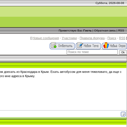
Суббота, 2026-08-08
Приветствую Вас
Гость
|
Обратная связь
|
RSS
[
Новые сообщения
·
Участники
·
Правила форума
·
Поиск
·
RSS
]
м доехать из Краснодара в Крым. Ехать автобусом для меня тяжеловато, да еще с
ого мне адреса в Крыму.