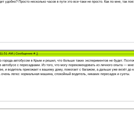
удет удобно? Просто несколько часов в пути это все-таки не просто. Как по мне, так п
, 11:51 AM | Сообщение #
3
го города автобусом в Крым и решил, что больше таких экспериментов не будет. Поэто
 в автобусе с пересадками. Из того, что могу порекомендовать из личного опыта — 
ее, и водитель приезжает к вашему дому, помогает с багажом, а дальше уже везёт до 
очень легко: нормальная машина, спокойный водитель, никаких пересадок и суеты.