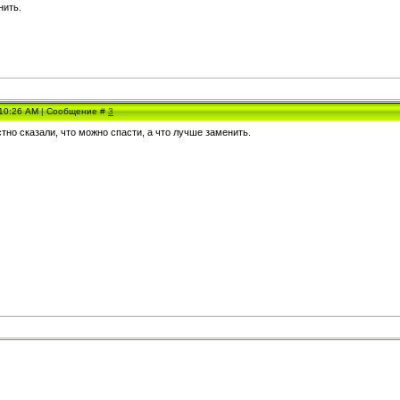
нить.
, 10:26 AM | Сообщение #
3
тно сказали, что можно спасти, а что лучше заменить.