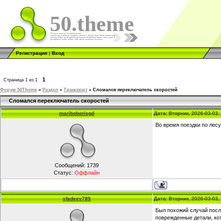
50.theme
Регистрация
|
Вход
1
Страница
1
из
1
Форум 50Theme
»
Раздел
»
Транспорт
»
Сломался переключатель скоростей
Сломался переключатель скоростей
mariboborisgd
Дата: Вторник, 2026-03-03
Во время поездки по лесу
Сообщений:
1739
Статус:
Оффлайн
sfadeev789
Дата: Вторник, 2026-03-03
Был похожий случай посл
поврежденные детали, ко