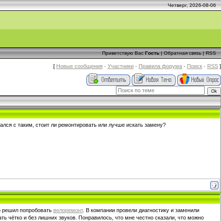
Четверг, 2026-08-06
Приветствую Вас
Гость
|
Обратная связь
|
RSS
[
Новые сообщения
·
Участники
·
Правила форума
·
Поиск
·
RSS
]
вался с таким, стоит ли ремонтировать или лучше искать замену?
но решил попробовать
велоремонт
. В компании провели диагностику и заменили
ь чётко и без лишних звуков. Понравилось, что мне честно сказали, что можно