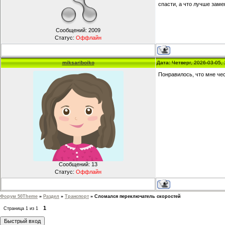
спасти, а что лучше заме
Сообщений:
2009
Статус:
Оффлайн
miksariboiko
Дата: Четверг, 2026-03-05
Понравилось, что мне чес
Сообщений:
13
Статус:
Оффлайн
Форум 50Theme
»
Раздел
»
Транспорт
»
Сломался переключатель скоростей
1
Страница
1
из
1