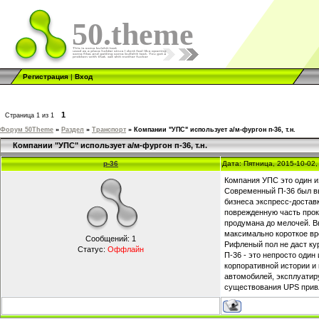
50.theme
Регистрация
|
Вход
1
Страница
1
из
1
Форум 50Theme
»
Раздел
»
Транспорт
»
Компании "УПС" использует а/м-фургон п-36, т.н.
Компании "УПС" использует а/м-фургон п-36, т.н.
p-36
Дата: Пятница, 2015-10-02
Компания УПС это один и
Современный П-36 был вы
бизнеса экспресс-достав
поврежденную часть прок
продумана до мелочей. В
максимально короткое вре
Сообщений:
1
Рифленый пол не даст кур
Статус:
Оффлайн
П-36 - это непросто один
корпоративной истории и
автомобилей, эксплуатир
существования UPS привле