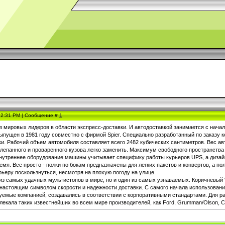
, 2:31 PM | Сообщение #
1
з мировых лидеров в области экспресс-доставки. И автодоставкой занимается с начал
пущен в 1981 году совместно с фирмой Spier. Специально разработанный по заказу 
ки. Рабочий объем автомобиля составляет всего 2482 кубических сантиметров. Вес ав
лепанного и проваренного кузова легко заменить. Максимум свободного пространства
нутреннее оборудование машины учитывает специфику работы курьеров UPS, а дизайн 
мя. Все просто - полки по бокам предназначены для легких пакетов и конвертов, а по
ьеру поскользнуться, несмотря на плохую погоду на улице.
 из самых удачных мультистопов в мире, но и один из самых узнаваемых. Коричневый "с
 настоящим символом скорости и надежности доставки. С самого начала использован
уемые компанией, создавались в соответствии с корпоративными стандартами. Для ра
кала таких известнейших во всем мире производителей, как Ford, Grumman/Olson, Chev