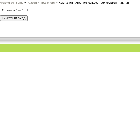
Форум 50Theme
»
Раздел
»
Транспорт
»
Компании "УПС" использует а/м-фургон п-36, т.н.
1
Страница
1
из
1