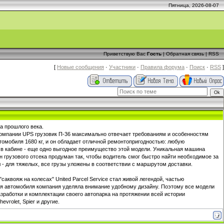
Пятница, 2026-08-07
Приветствую Вас
Гость
|
Обратная связь
|
RSS
[
Новые сообщения
·
Участники
·
Правила форума
·
Поиск
·
RSS
]
а прошлого века.
компании UPS грузовик П-36 максимально отвечает требованиям и особенностям
томобиля 1680 кг, и он обладает отличной ремонтопригодностью: любую
 в кабине - еще одно выгодное преимущество этой модели. Уникальная машина
грузового отсека продуман так, чтобы водитель смог быстро найти необходимое за
л - для тяжелых, все грузы уложены в соответствии с маршрутом доставки.
аквояж на колесах" United Parcel Service стал живой легендой, частью
ия автомобиля компания уделяла внимание удобному дизайну. Поэтому все модели
зработки и комплектации своего автопарка на протяжении всей истории
rolet, Spier и другие.