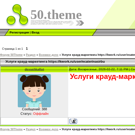
50.theme
Регистрация
|
Вход
1
Страница
1
из
1
Форум 50Theme
»
Раздел
»
Военное дело
»
Услуги крауд-маркетинга https://kwork.ru/user/ecate
Услуги крауд-маркетинга https://kwork.ru/user/ecaterinasirbu
devushkaKet
Дата: Воскресенье, 2026-02-22, 7:11 PM | 
Услуги крауд-мар
Сообщений:
388
Статус:
Оффлайн
Форум 50Theme
»
Раздел
»
Военное дело
»
Услуги крауд-маркетинга https://kwork.ru/user/ecate