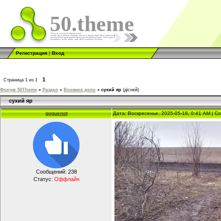
50.theme
Регистрация
|
Вход
1
Страница
1
из
1
Форум 50Theme
»
Раздел
»
Военное дело
»
сухий яр
(дісней)
сухий яр
guguenot
Дата: Воскресенье, 2025-05-18, 0:41 AM | 
Сообщений:
238
Статус:
Оффлайн