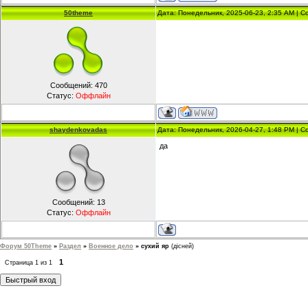
50theme
Дата: Понедельник, 2025-06-23, 2:35 AM | 
Сообщений:
470
Статус:
Оффлайн
shaydenkovadas
Дата: Понедельник, 2026-04-27, 1:48 PM | 
да
Сообщений:
13
Статус:
Оффлайн
Форум 50Theme
»
Раздел
»
Военное дело
»
сухий яр
(дісней)
1
Страница
1
из
1