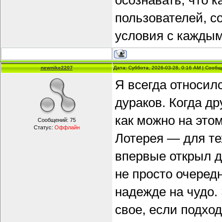
осознавать, что 
пользователей, с
условия с кажды
newnike2207
Дата: Суббота, 2026-03-28, 0:16 AM | Сооб
Я всегда относилс
дураков. Когда др
как можно на это
Сообщений:
75
Статус:
Оффлайн
Лотерея — для тех
впервые открыл 
не просто очеред
надежде на чудо.
свое, если подход