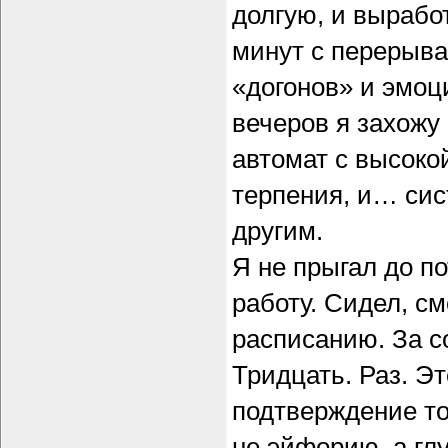
долгую, и вырабо
минут с перерыва
«догонов» и эмоц
вечеров я захожу
автомат с высоко
терпения, и… сис
другим.
Я не прыгал до по
работу. Сидел, см
расписанию. За с
Тридцать. Раз. Э
подтверждение то
не эйфорию, а гл