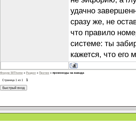
удачно завершенн
сразу же, не оста
что правило номе
системе: ты забир
кажется, что его 
Форум 50Theme
»
Раздел
»
Прочее
»
промокоды на вавада
1
Страница
1
из
1