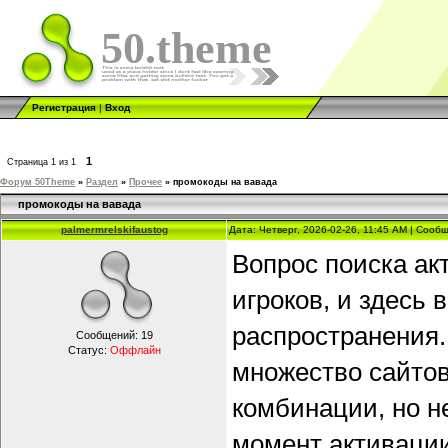
50.theme
Регистрация
|
Вход
1
Страница
1
из
1
Форум 50Theme
»
Раздел
»
Прочее
»
промокоды на вавада
промокоды на вавада
palmermrelskifaustog
Дата: Четверг, 2026-02-26, 11:45 AM | Соо
Вопрос поиска ак
игроков, и здесь
распространения.
Сообщений:
19
Статус:
Оффлайн
множество сайтов
комбинации, но н
момент активации