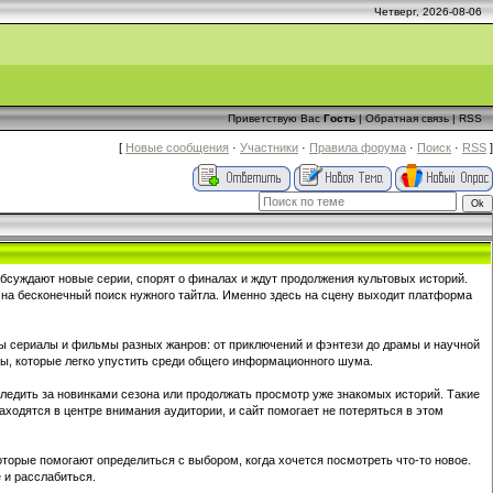
Четверг, 2026-08-06
Приветствую Вас
Гость
|
Обратная связь
|
RSS
[
Новые сообщения
·
Участники
·
Правила форума
·
Поиск
·
RSS
]
бсуждают новые серии, спорят о финалах и ждут продолжения культовых историй.
 на бесконечный поиск нужного тайтла. Именно здесь на сцену выходит платформа
аны сериалы и фильмы разных жанров: от приключений и фэнтези до драмы и научной
ты, которые легко упустить среди общего информационного шума.
следить за новинками сезона или продолжать просмотр уже знакомых историй. Такие
ходятся в центре внимания аудитории, и сайт помогает не потеряться в этом
которые помогают определиться с выбором, когда хочется посмотреть что-то новое.
 и расслабиться.