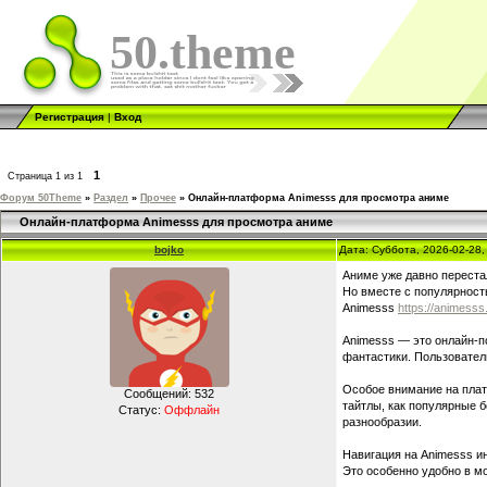
50.theme
Регистрация
|
Вход
1
Страница
1
из
1
Форум 50Theme
»
Раздел
»
Прочее
»
Онлайн-платформа Animesss для просмотра аниме
Онлайн-платформа Animesss для просмотра аниме
bojko
Дата: Суббота, 2026-02-28
Аниме уже давно переста
Но вместе с популярност
Animesss
https://animesss
Animesss — это онлайн-п
фантастики. Пользовател
Особое внимание на плат
Сообщений:
532
тайтлы, как популярные 
Статус:
Оффлайн
разнообразии.
Навигация на Animesss ин
Это особенно удобно в мо