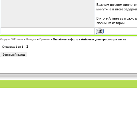
Важным плюсом является 
минут», а в итоге задерж
В итоге Animesss можно 
любимых историй.
Форум 50Theme
»
Раздел
»
Прочее
»
Онлайн-платформа Animesss для просмотра аниме
1
Страница
1
из
1