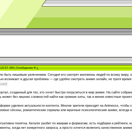
, 10:57 AM | Сообщение #
1
ло быть нишевым увлечением. Сегодня его смотрят миллионы людей по всему миру, о
ью возникает и другая проблема — где удобно смотреть аниме онлайн, не тратя время
.com/
ортал, созданный для тех, кто хочет быстро погрузиться в мир аниме. На сайте собр
ь может без лишних сложностей найти как громкие хиты, так и менее известные проек
форме уделено актуальности контента. Многие зрители приходят на Animesss, чтобы 
боевые сёнэны, романтические сериалы или мрачные психологические аниме, всегда на
туитивно понятна. Каталог разбит по жанрам и форматам, есть подборки и рейтинги, 
менты, когда нет конкретного запроса, а просто хочется включить качественное аниме