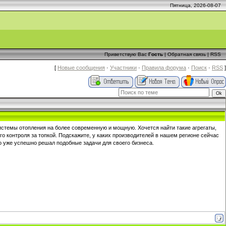
Пятница, 2026-08-07
Приветствую Вас
Гость
|
Обратная связь
|
RSS
[
Новые сообщения
·
Участники
·
Правила форума
·
Поиск
·
RSS
]
истемы отопления на более современную и мощную. Хочется найти такие агрегаты,
о контроля за топкой. Подскажите, у каких производителей в нашем регионе сейчас
о уже успешно решал подобные задачи для своего бизнеса.