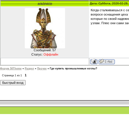
artchigirin
Дата: Суббота, 2026-02-28
Когда сталкиваешься с с
вопросе оснащения цеха 
которые по своей надежн
узлам. Плюс они сами за
Сообщений:
57
Статус:
Оффлайн
Форум 50Theme
»
Раздел
»
Прочее
»
Где купить промышленные котлы?
1
Страница
1
из
1