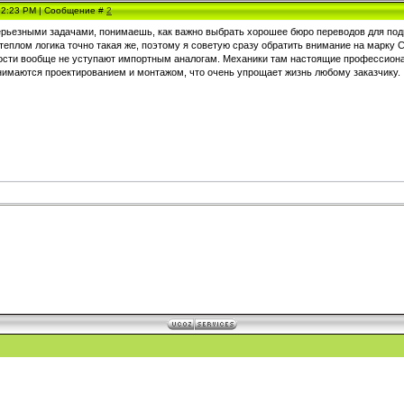
, 2:23 PM | Сообщение #
2
ерьезными задачами, понимаешь, как важно выбрать хорошее бюро переводов для подго
теплом логика точно такая же, поэтому я советую сразу обратить внимание на марку
ости вообще не уступают импортным аналогам. Механики там настоящие профессионал
нимаются проектированием и монтажом, что очень упрощает жизнь любому заказчику.