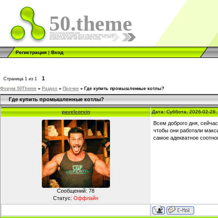
50.theme
Регистрация
|
Вход
1
Страница
1
из
1
Форум 50Theme
»
Раздел
»
Прочее
»
Где купить промышленные котлы?
Где купить промышленные котлы?
pavelcorvin
Дата: Суббота, 2026-02-28
Всем доброго дня, сейча
чтобы они работали макс
самое адекватное соотно
Сообщений:
78
Статус:
Оффлайн