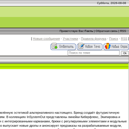
Суббота, 2026-08-08
Приветствую Вас
Гость
|
Обратная связь
|
RSS
[
Новые сообщения
·
Участники
·
Правила форума
·
Поиск
·
RSS
]
овлённую эстетикой альтернативного настоящего. Бренд создаёт футуристичную
ям. В коллекциях InSystemOut представлены линейки Киберфлекс, Экипировка и
уди с интегрированными карманами, брюки с регулируемыми элементами и модульные
рно выпускает новые дропы и анонсирует предзаказы на разрабатываемые модули,