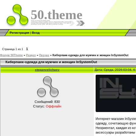
50.theme
Регистрация
|
Вход
1
Страница
1
из
1
Форум 50Theme
»
Раздел
»
Прочее
»
Киберпанк-одежда для мужчин и женщин InSystemOut
Киберпанк-одежда для мужчин и женщин InSystemOut
stepanvelichaev
Дата: Среда, 2026-03-04, 
Сообщений:
830
Статус:
Оффлайн
Интернет-магазин InSyst
одежду, сочетающую функ
Неориентал, каждая из к
аксессуары разработаны 