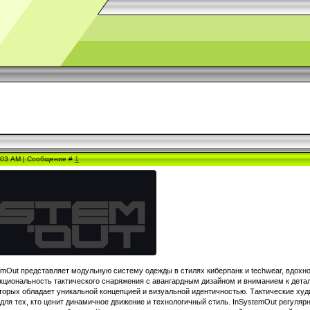
6:03 AM | Сообщение #
1
emOut представляет модульную систему одежды в стилях киберпанк и techwear, вдохн
циональность тактического снаряжения с авангардным дизайном и вниманием к детал
оторых обладает уникальной концепцией и визуальной идентичностью. Тактические х
для тех, кто ценит динамичное движение и технологичный стиль. InSystemOut регуля