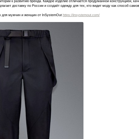
итории к развитию бренда. Каждое изделие отличается продуманной конструкцией, к
лагает доставку по России и создаёт одежду для тех, кто видит моду как способ сам
к для мужчин и женщин от InSystemOut
https://insystemout.com/