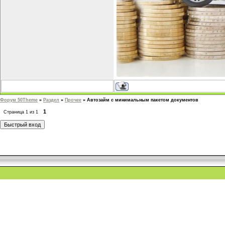
Форум 50Theme
»
Раздел
»
Прочее
»
Автозайм с минимальным пакетом документов
1
Страница
1
из
1