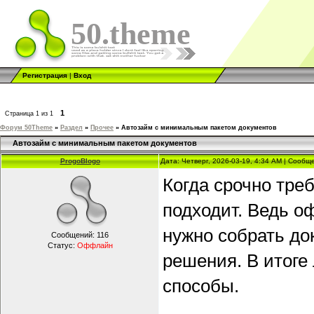
50.theme
Регистрация
|
Вход
1
Страница
1
из
1
Форум 50Theme
»
Раздел
»
Прочее
»
Автозайм с минимальным пакетом документов
Автозайм с минимальным пакетом документов
ProgoBlogo
Дата: Четверг, 2026-03-19, 4:34 AM | Сооб
Когда срочно треб
подходит. Ведь о
нужно собрать до
Сообщений:
116
Статус:
Оффлайн
решения. В итоге
способы.