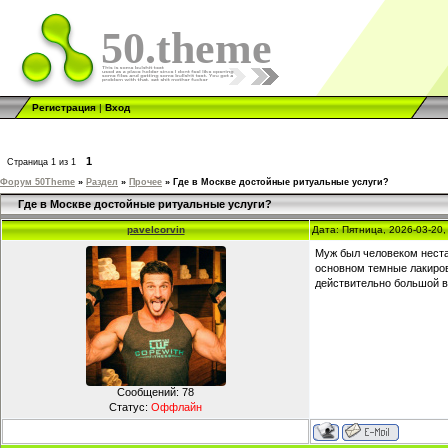
50.theme
Регистрация
|
Вход
1
Страница
1
из
1
Форум 50Theme
»
Раздел
»
Прочее
»
Где в Москве достойные ритуальные услуги?
Где в Москве достойные ритуальные услуги?
pavelcorvin
Дата: Пятница, 2026-03-20
Муж был человеком нестан
основном темные лакиров
действительно большой в
Сообщений:
78
Статус:
Оффлайн