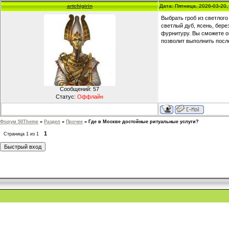
artchigirin
Дата: Пятница, 2026-03-20
Выбрать гроб из светлог
светлый дуб, ясень, бер
фурнитуру. Вы сможете о
позволит выполнить пос
Сообщений:
57
Статус:
Оффлайн
Форум 50Theme
»
Раздел
»
Прочее
»
Где в Москве достойные ритуальные услуги?
1
Страница
1
из
1