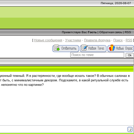
Пятница, 2026-08-07
Приветствую Вас
Гость
|
Обратная связь
|
RSS
[
Новые сообщения
·
Участники
·
Правила форума
·
Поиск
·
RSS
]
иционный темный. Я в растерянности, где вообще искать такое? В обычных салонах в
ет быть, с минималистичным декором. Подскажите, в какой ритуальной службе есть
непонятно что по картинке?