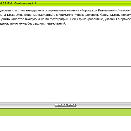
, 6:21 PM | Сообщение #
2
о дерева или с нестандартным оформлением можно в «Городской Ритуальной Службе»
еза, а также эксклюзивные варианты с минималистичным декором. Консультанты покаж
ценить качество вживую, а не по фотографии. Цены фиксированные, указаны в прайсе.
леднюю волю мужа без лишних переживаний.