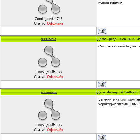
использования.
Сообщений:
1746
Статус:
Оффлайн
feelkomis
Дата: Среда, 2026-04-29, 
Смотря на какой бюджет 
Сообщений:
183
Статус:
Оффлайн
koneevam
Дата: Четверг, 2026-04-30
Загляните на
сайт
компани
характеристиками. Сами з
Сообщений:
195
Статус:
Оффлайн