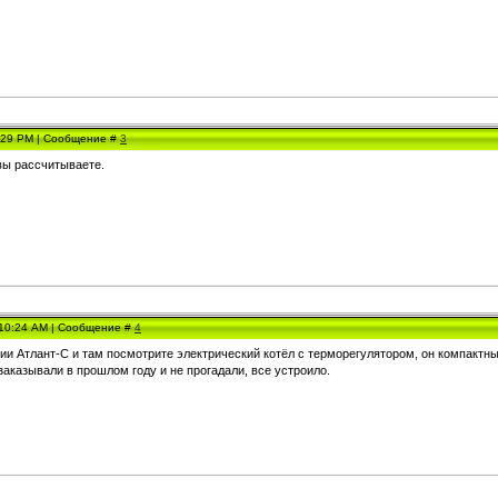
3:29 PM | Сообщение #
3
вы рассчитываете.
, 10:24 AM | Сообщение #
4
и Атлант-С и там посмотрите электрический котёл с терморегулятором, он компактны
аказывали в прошлом году и не прогадали, все устроило.