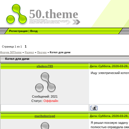
50.theme
Регистрация
|
Вход
1
Страница
1
из
1
Форум 50Theme
»
Раздел
»
Прочее
»
Котел для дачи
Котел для дачи
sfadeev789
Дата: Суббота, 2026-03-28
Ищу электрический котел 
Сообщений:
2021
Статус:
Оффлайн
mariboborisgd
Дата: Суббота, 2026-03-28
Я решал похожую задачу 
полностью оправдала ожи