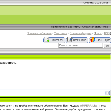
Суббота, 2026-08-08
Приветствую Вас
Гость
|
Обратная связь
|
RSS
[
Новые сообщения
·
Участники
·
Правила форума
·
Поиск
·
RSS
]
 рассмотреть.
включался и не требовал сложного обслуживания. Взял модель
AMPERA Lite
, и она
юс можно оставить автоматический режим. Это очень удобно для дачного формата