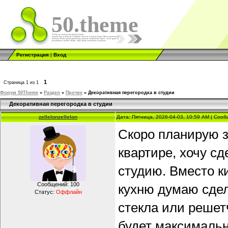
50.theme
Регистрация
|
Вход
1
Страница
1
из
1
Форум 50Theme
»
Раздел
»
Прочее
»
Декоративная перегородка в студии
Декоративная перегородка в студии
zellelonzellelon
Дата: Пятница, 2026-04-03, 10:59 AM | Соо
Скоро планирую 
квартире, хочу сд
студию. Вместо к
Сообщений:
100
кухню думаю сдел
Статус:
Оффлайн
стекла или решет
будет максимальн