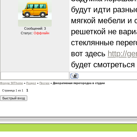
будут идти разные
мягкой мебели и 
Сообщений:
3
решеткой не вари
Статус:
Оффлайн
стеклянные перег
вот здесь
http://g
будет смотреться
Форум 50Theme
»
Раздел
»
Прочее
»
Декоративная перегородка в студии
1
Страница
1
из
1