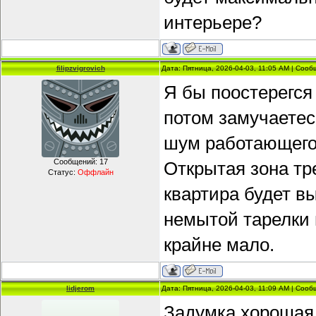
интерьере?
filipzvigrovich
Дата: Пятница, 2026-04-03, 11:05 AM | Соо
Я бы поостерегся
потом замучаетес
шум работающего
Сообщений:
17
Открытая зона тр
Статус:
Оффлайн
квартира будет в
немытой тарелки 
крайне мало.
lidjerom
Дата: Пятница, 2026-04-03, 11:09 AM | Соо
Задумка хорошая,