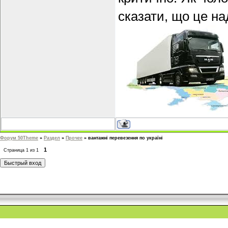
сказати, що це на
Форум 50Theme
»
Раздел
»
Прочее
»
вантажні перевезення по україні
1
Страница
1
из
1