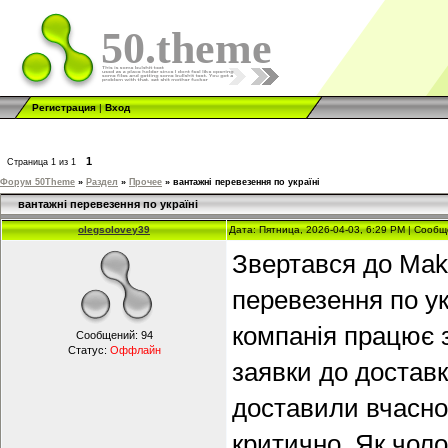
50.theme
Регистрация
|
Вход
1
Страница
1
из
1
Форум 50Theme
»
Раздел
»
Прочее
»
вантажні перевезення по україні
вантажні перевезення по україні
olegsolovey39
Дата: Пятница, 2026-04-03, 6:29 PM | Сооб
Звертався до Mak-
перевезення по у
компанія працює з
Сообщений:
94
Статус:
Оффлайн
заявки до доставк
доставили вчасно
критично. Як чоло