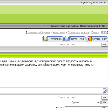
Суббота, 2026-08-08
Приветствую Вас
Гость
|
Обратная связь
|
RSS
[
Новые сообщения
·
Участники
·
Правила форума
·
Поиск
·
RSS
]
юч ціна. Приємно здивувало, що менеджери не просто продають, а реально
виконали швидко, акуратно, без зайвого шуму. Я як чоловік ціную чіткість і
.
Поиск: