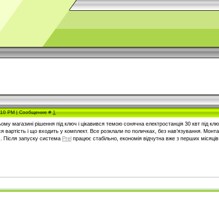
6:10 PM | Сообщение #
1
му магазині рішення під ключ і цікавився темою сонячна електростанція 30 квт під кл
вартість і що входить у комплект. Все розклали по поличках, без нав’язування. Монтаж 
 є. Після запуску система
Prel
працює стабільно, економія відчутна вже з перших місяців