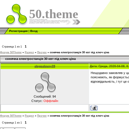
50.theme
Регистрация
|
Вход
1
Страница
1
из
1
Форум 50Theme
»
Раздел
»
Прочее
»
сонячна електростанція 30 квт під ключ ціна
сонячна електростанція 30 квт під ключ ціна
olegsolovey39
Дата: Среда, 2026-04-08, 
Нещодавно замовляв у цьо
пояснюють, як формується 
відповідальність, і тут це
Сообщений:
94
Статус:
Оффлайн
Форум 50Theme
»
Раздел
»
Прочее
»
сонячна електростанція 30 квт під ключ ціна
1
Страница
1
из
1