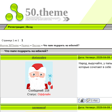
50.theme
Регистрация
|
Вход
1
Страница
1
из
1
Форум 50Theme
»
Раздел
»
Прочее
»
Что папе подарить на юбилей?
Что папе подарить на юбилей?
drajveroleg
Дата: Четверг, 2026-04-09,
Народ, выручайте, у папы
которые сочетают в себе 
Сообщений:
218
Статус:
Оффлайн
sergeperof
Дата: Четверг, 2026-04-09,