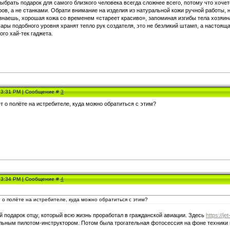
выбрать подарок для самого близкого человека всегда сложнее всего, потому что хоче
ов, а не станками. Обрати внимание на изделия из натуральной кожи ручной работы, 
знаешь, хорошая кожа со временем «стареет красиво», запоминая изгибы тела хозяина
ары подобного уровня хранят тепло рук создателя, это не безликий штамп, а настояща
го хай-тек гаджета.
, 3:31 PM | Сообщение #
3
т о полёте на истребителе, куда можно обратиться с этим?
, 3:34 PM | Сообщение #
4
 о полёте на истребителе, куда можно обратиться с этим?
й подарок отцу, который всю жизнь проработал в гражданской авиации. Здесь
https://jet
ьным пилотом-инструктором. Потом была трогательная фотосессия на фоне техники и