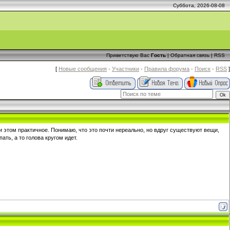
Суббота, 2026-08-08
Приветствую Вас
Гость
|
Обратная связь
|
RSS
[
Новые сообщения
·
Участники
·
Правила форума
·
Поиск
·
RSS
]
ри этом практичное. Понимаю, что это почти нереально, но вдруг существуют вещи,
ать, а то голова кругом идет.