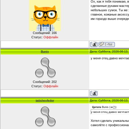
Ох, как я тебя понимаю, 
сделанные руками мастер
небольших сумок. Ты же 
главное, кожаные аксессу
им гораздо выше очередно
Сообщений:
166
Статус:
Оффлайн
Bunis
Дата: Суббота, 2026-06-13
у меня отец давно мечтае
Сообщений:
202
Статус:
Оффлайн
tatishevfedor
Дата: Суббота, 2026-06-13
Цитата
Bunis
(
)
у меня отец давно мечтает
Хотел сделать уникальны
самолёте с профессионал