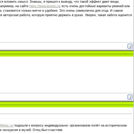
тся вложить смысл. Знаешь, я пришел к выводу, что такой эффект дают вещи,
например, на сайте
https://www.lewski.ru/
есть очень достойные варианты ремней или
, становится только мягче и удобнее. Это очень символично для отца. И самое
я авторская работа, которую приятно держать в руках. Уверен, такая забота оценится
-flights.ru/
подошли к вопросу индивидуально: организовали полёт на историческом
 экскурсия в музей. Отец был счастлив.