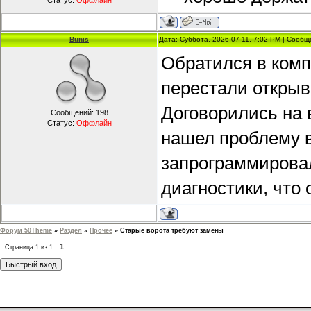
Статус:
Оффлайн
Bunis
Дата: Суббота, 2026-07-11, 7:02 PM | Сооб
Обратился в ком
перестали открыв
Договорились на 
Сообщений:
198
Статус:
Оффлайн
нашел проблему в
запрограммировал
диагностики, что
Форум 50Theme
»
Раздел
»
Прочее
»
Старые ворота требуют замены
1
Страница
1
из
1