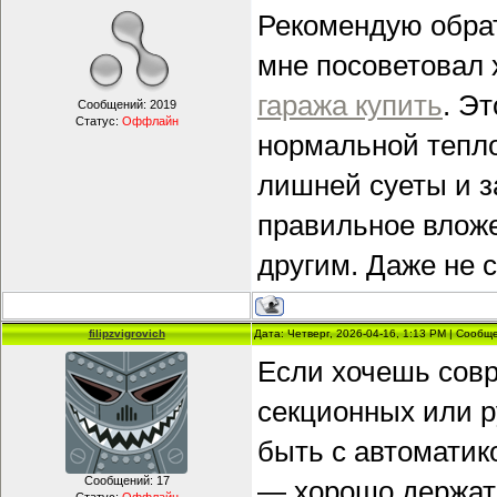
Рекомендую обра
мне посоветовал
гаража купить
. Э
Сообщений:
2019
Статус:
Оффлайн
нормальной тепло
лишней суеты и з
правильное вложе
другим. Даже не 
filipzvigrovich
Дата: Четверг, 2026-04-16, 1:13 PM | Сооб
Если хочешь сов
секционных или р
быть с автоматик
Сообщений:
17
— хорошо держат 