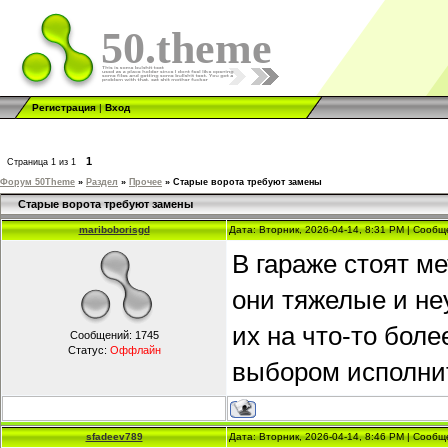
50.theme
Регистрация
|
Вход
1
Страница
1
из
1
Форум 50Theme
»
Раздел
»
Прочее
»
Старые ворота требуют замены
Старые ворота требуют замены
mariboborisgd
Дата: Вторник, 2026-04-14, 8:31 PM | Сооб
В гараже стоят ме
они тяжелые и не
их на что-то бол
Сообщений:
1745
Статус:
Оффлайн
выбором исполнит
sfadeev789
Дата: Вторник, 2026-04-14, 8:46 PM | Сооб