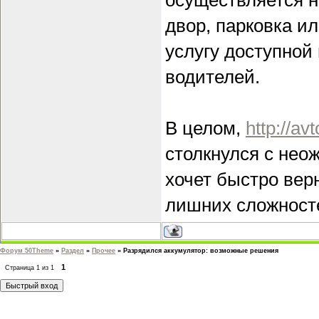
осуществляется н
двор, парковка и
услугу доступной 
водителей.
В целом,
http://av
столкнулся с нео
хочет быстро вер
лишних сложност
Форум 50Theme
»
Раздел
»
Прочее
»
Разрядился аккумулятор: возможные решения
1
Страница
1
из
1