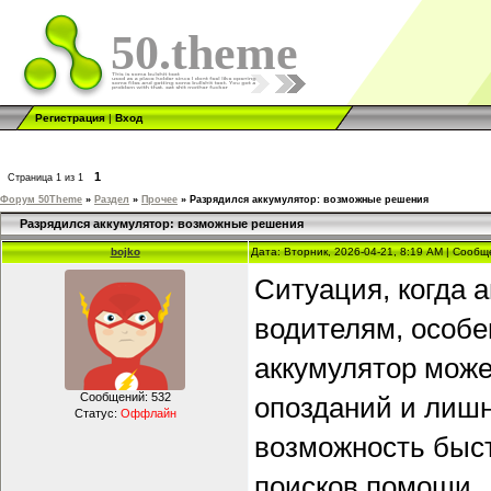
50.theme
Регистрация
|
Вход
1
Страница
1
из
1
Форум 50Theme
»
Раздел
»
Прочее
»
Разрядился аккумулятор: возможные решения
Разрядился аккумулятор: возможные решения
bojko
Дата: Вторник, 2026-04-21, 8:19 AM | Сооб
Ситуация, когда 
водителям, особе
аккумулятор може
Сообщений:
532
опозданий и лишн
Статус:
Оффлайн
возможность быс
поисков помощи.