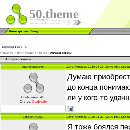
50.theme
Регистрация
|
Вход
1
Страница
1
из
1
Форум 50Theme
»
Раздел
»
Прочее
»
Аппарат советы
Аппарат советы
makartaranovs
Дата: Четверг, 2026-04-30, 10:40 AM | Соо
Думаю приобрести
до конца понимаю
ли у кого-то удач
Сообщений:
415
Статус:
Оффлайн
kozeevkiril269
Дата: Четверг, 2026-04-30, 12:00 PM | Соо
Я тоже боялся пе