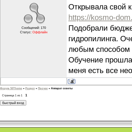
Открывала свой 
https://kosmo-dom.
Подобрали бюдже
Сообщений:
170
Статус:
Оффлайн
гидропилинга. Оч
любым способом и
Обучение прошла 
меня есть все не
Форум 50Theme
»
Раздел
»
Прочее
»
Аппарат советы
1
Страница
1
из
1