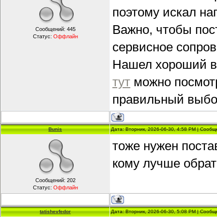
поэтому искал на
Важно, чтобы пос
Сообщений:
445
Статус:
Оффлайн
сервисное сопров
Нашел хороший ва
тут
можно посмотр
правильный выбор
Bunis
Дата: Вторник, 2026-06-30, 4:58 PM | Сооб
тоже нужен поста
кому лучше обрат
Сообщений:
202
Статус:
Оффлайн
tatishevfedor
Дата: Вторник, 2026-06-30, 5:08 PM | Сооб