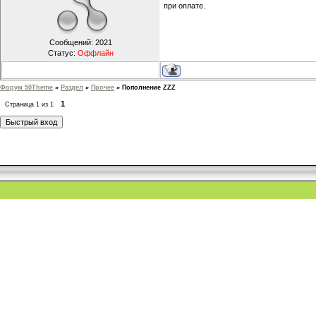
при оплате.
Сообщений:
2021
Статус:
Оффлайн
Форум 50Theme
»
Раздел
»
Прочее
»
Пополнение ZZZ
1
Страница
1
из
1