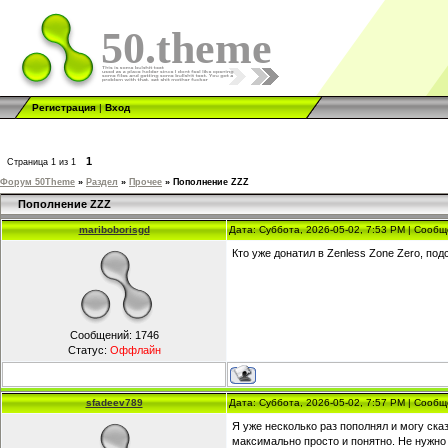
50.theme
Регистрация
|
Вход
1
Страница
1
из
1
Форум 50Theme
»
Раздел
»
Прочее
»
Пополнение ZZZ
Пополнение ZZZ
mariboborisgd
Дата: Суббота, 2026-05-02, 7:53 PM | Сооб
Кто уже донатил в Zenless Zone Zero, по
Сообщений:
1746
Статус:
Оффлайн
sfadeev789
Дата: Суббота, 2026-05-02, 7:57 PM | Сооб
Я уже несколько раз пополнял и могу ск
максимально просто и понятно. Не нужно