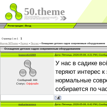
50.theme
Регистрация
|
Вход
1
Страница
1
из
1
Форум 50Theme
»
Раздел
»
Прочее
»
Оснащение детских садов современным оборудованием
Оснащение детских садов современным оборудованием
kozeevkiril269
Дата: Пятница, 2026-05-08, 4:21 PM | Сооб
У нас в садике в
теряют интерес к
нормальные совр
Сообщений:
444
Статус:
Оффлайн
собирается по ча
makartaranovs
Дата: Пятница, 2026-05-08, 6:42 PM | Сооб