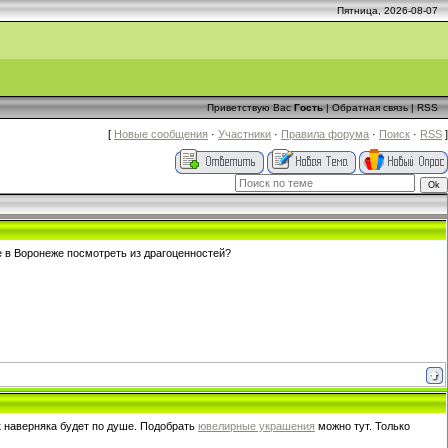
Пятница, 2026-08-07
Приветствую Вас
Гость
|
Обратная связь
|
RSS
[
Новые сообщения
·
Участники
·
Правила форума
·
Поиск
·
RSS
]
де в Воронеже посмотреть из драгоценностей?
к наверняка будет по душе. Подобрать
ювелирные украшения
можно тут. Только