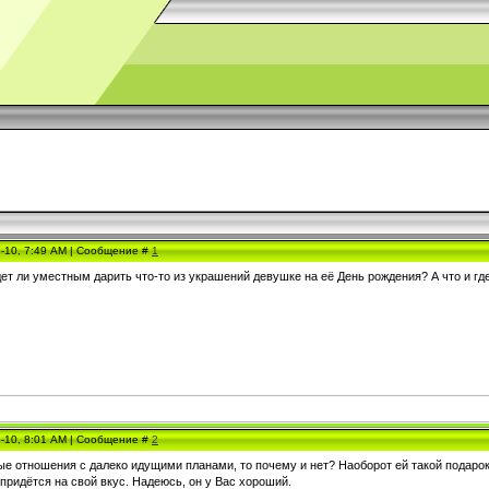
5-10, 7:49 AM | Сообщение #
1
дет ли уместным дарить что-то из украшений девушке на её День рождения? А что и г
5-10, 8:01 AM | Сообщение #
2
ные отношения с далеко идущими планами, то почему и нет? Наоборот ей такой подаро
придётся на свой вкус. Надеюсь, он у Вас хороший.