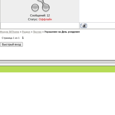
Сообщений:
12
Статус:
Оффлайн
Форум 50Theme
»
Раздел
»
Прочее
»
Украшение на День рождения
1
Страница
1
из
1