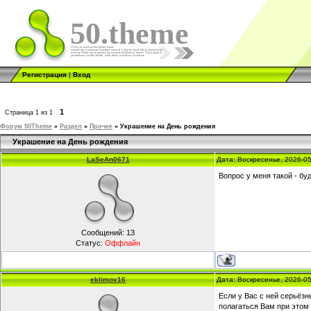
50.theme
Регистрация
|
Вход
1
Страница
1
из
1
Форум 50Theme
»
Раздел
»
Прочее
»
Украшение на День рождения
Украшение на День рождения
LaSeAn0671
Дата: Воскресенье, 2026-0
Вопрос у меня такой - бу
Сообщений:
13
Статус:
Оффлайн
eklimov16
Дата: Воскресенье, 2026-0
Если у Вас с ней серьёз
полагаться Вам при этом 