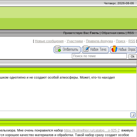
Четверг, 2026-08-06
Приветствую Вас
Гость
|
Обратная связь
|
RSS
[
Новые сообщения
·
Участники
·
Правила форума
·
Поиск
·
RSS
]
шком однотипно и не создают особой атмосферы. Может, кто-то находил
 мельхиора. Мне очень понравился набор
https://kolmelhior.ru/catalog....o-925-2
вживую
ся хорошее качество материалов и обработки. Такой набор сразу создает особое