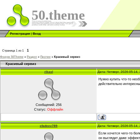
50.theme
Регистрация
|
Вход
1
Страница
1
из
1
Форум 50Theme
»
Раздел
»
Прочее
»
Красивый сервиз
Красивый сервиз
rikasl
Дата: Четверг, 2026-05-14,
Нужно купить что-то нео
действительно интересны
Сообщений:
256
Статус:
Оффлайн
sfadeev789
Дата: Четверг, 2026-05-14,
Если хочется чего-то бо
он выглядит даже эффект