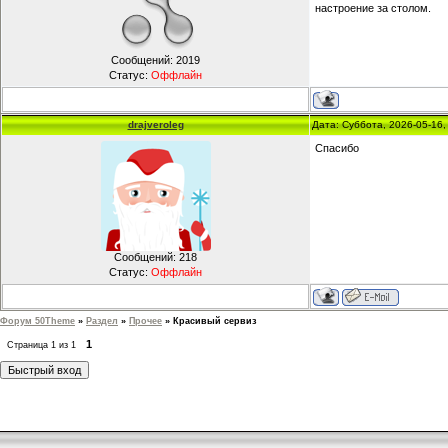
настроение за столом.
Сообщений:
2019
Статус:
Оффлайн
drajveroleg
Дата: Суббота, 2026-05-16
Спасибо
Сообщений:
218
Статус:
Оффлайн
Форум 50Theme
»
Раздел
»
Прочее
»
Красивый сервиз
1
Страница
1
из
1