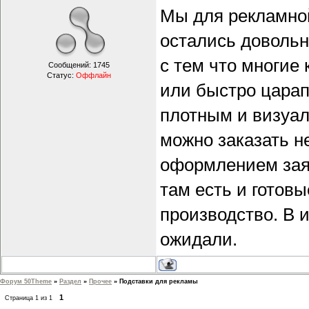
Мы для рекламной
остались довольн
с тем что многие
Сообщений:
1745
Статус:
Оффлайн
или быстро царап
плотным и визуал
можно заказать н
оформлением зая
там есть и готов
производство. В 
ожидали.
Форум 50Theme
»
Раздел
»
Прочее
»
Подставки для рекламы
1
Страница
1
из
1