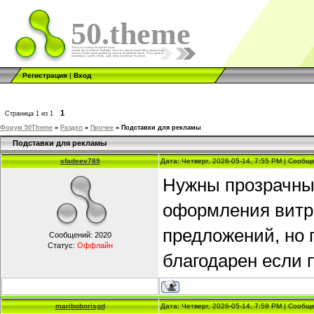
50.theme
Регистрация
|
Вход
1
Страница
1
из
1
Форум 50Theme
»
Раздел
»
Прочее
»
Подставки для рекламы
Подставки для рекламы
sfadeev789
Дата: Четверг, 2026-05-14, 7:55 PM | Сооб
Нужны прозрачные
оформления витр
предложений, но 
Сообщений:
2020
Статус:
Оффлайн
благодарен если 
mariboborisgd
Дата: Четверг, 2026-05-14, 7:59 PM | Сооб