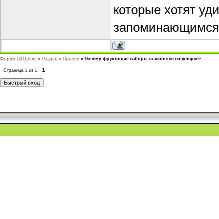
которые хотят уд
запоминающимся
Форум 50Theme
»
Раздел
»
Прочее
»
Почему фруктовые наборы становятся популярнее
1
Страница
1
из
1