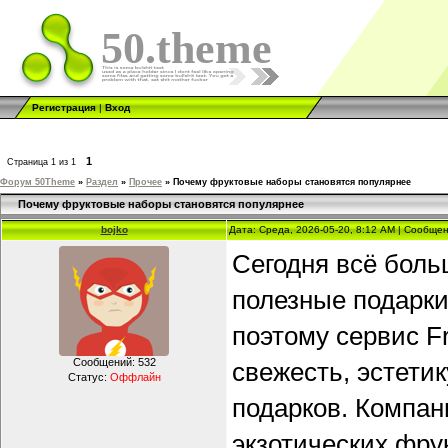
50.theme
Регистрация
|
Вход
1
Страница
1
из
1
Форум 50Theme
»
Раздел
»
Прочее
»
Почему фруктовые наборы становятся популярнее
Почему фруктовые наборы становятся популярнее
bojko
Дата: Среда, 2026-05-20, 8:12 AM | Сообще
Сегодня всё бол
полезные подарк
поэтому сервис Fr
Сообщений:
532
свежесть, эстети
Статус:
Оффлайн
подарков. Компан
экзотических фру