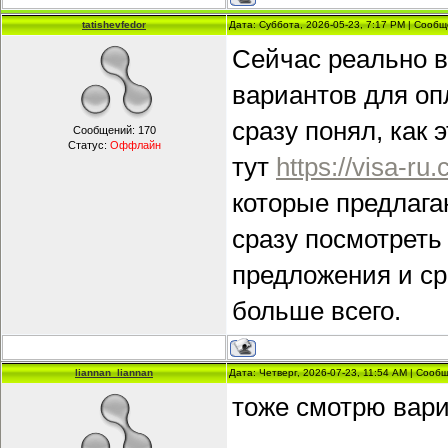
tatishevfedor
Дата: Суббота, 2026-05-23, 7:17 PM | Сооб
Сейчас реально в
вариантов для оп
сразу понял, как
Сообщений:
170
Статус:
Оффлайн
тут
https://visa-ru
которые предлага
сразу посмотреть
предложения и ср
больше всего.
liannan_liannan
Дата: Четверг, 2026-07-23, 11:54 AM | Соо
тоже смотрю вари