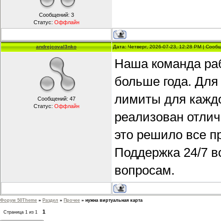
Сообщений:
3
Статус:
Оффлайн
andrejcoval3nko
Дата: Четверг, 2026-07-23, 12:28 PM | Соо
Наша команда ра
больше года. Для
лимиты для каждо
Сообщений:
47
Статус:
Оффлайн
реализован отлич
это решило все п
Поддержка 24/7 в
вопросам.
Форум 50Theme
»
Раздел
»
Прочее
»
нужна виртуальная карта
1
Страница
1
из
1