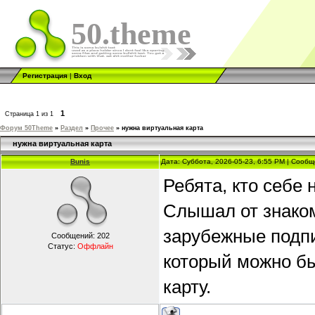
50.theme
Регистрация
|
Вход
1
Страница
1
из
1
Форум 50Theme
»
Раздел
»
Прочее
»
нужна виртуальная карта
нужна виртуальная карта
Bunis
Дата: Суббота, 2026-05-23, 6:55 PM | Сооб
Ребята, кто себе
Слышал от знаком
зарубежные подпи
Сообщений:
202
Статус:
Оффлайн
который можно бы
карту.