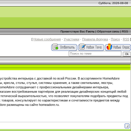
Суббота, 2026-08-08
Приветствую Вас
Гость
|
Обратная связь
|
RSS
[
Новые сообщения
·
Участники
·
Правила форума
·
Поиск
·
RSS
]
бустройства интерьера с доставкой по всей России. В ассортименте HomeAdore
 кресла, столы, стулья, системы хранения, а также светильники, люстры,
. HomeAdore сотрудничает с профессиональными дизайнерами интерьера,
 магазин востребованным партнёром для реализации дизайнерских концепций любой
стетической выразительностью, что позволяет покупателям подобрать предметы под
 товаров, консультирует по характеристикам и сочетаемости предметов между
dore размещены на сайте homeadore.ru.