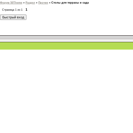
Форум 50Theme
»
Раздел
»
Прочее
»
Столы для террасы и сада
1
Страница
1
из
1