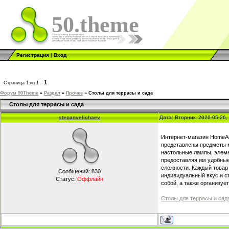
50.theme
Регистрация
|
Вход
1
Страница
1
из
1
Форум 50Theme
»
Раздел
»
Прочее
»
Столы для террасы и сада
Столы для террасы и сада
stepanvelichaev
Дата: Вторник, 2026-05-26
Интернет-магазин HomeAd
представлены предметы ме
настольные лампы, элеме
предоставляя им удобные
сложности. Каждый товар
Сообщений:
830
индивидуальный вкус и с
Статус:
Оффлайн
собой, а также организу
Столы для террасы и сад