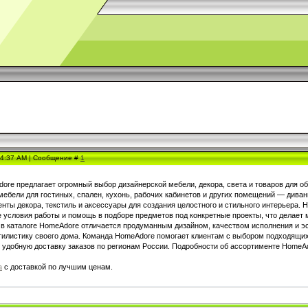
, 4:37 AM | Сообщение #
1
ore предлагает огромный выбор дизайнерской мебели, декора, света и товаров для о
бели для гостиных, спален, кухонь, рабочих кабинетов и других помещений — диваны,
нты декора, текстиль и аксессуары для создания целостного и стильного интерьера
 условия работы и помощь в подборе предметов под конкретные проекты, что делает
 в каталоге HomeAdore отличается продуманным дизайном, качеством исполнения и э
тилистику своего дома. Команда HomeAdore помогает клиентам с выбором подходящих
ет удобную доставку заказов по регионам России. Подробности об ассортименте HomeA
а
с доставкой по лучшим ценам.