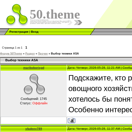
50.theme
Регистрация
|
Вход
1
Страница
1
из
1
Форум 50Theme
»
Раздел
»
Прочее
»
Выбор техники ASA
Выбор техники ASA
mariboborisgd
Дата: Четверг, 2026-05-28, 11:21 AM | Соо
Подскажите, кто 
овощного хозяйст
хотелось бы поня
Сообщений:
1745
Статус:
Оффлайн
Особенно интерес
sfadeev789
Дата: Четверг, 2026-05-28, 11:37 AM | Соо