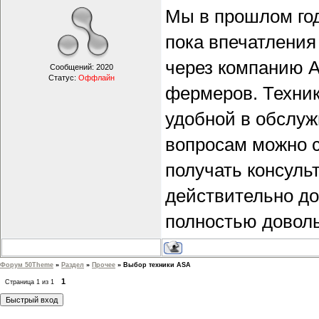
Мы в прошлом го
пока впечатления
через компанию A
Сообщений:
2020
Статус:
Оффлайн
фермеров. Техник
удобной в обслуж
вопросам можно с
получать консуль
действительно до
полностью довол
Форум 50Theme
»
Раздел
»
Прочее
»
Выбор техники ASA
1
Страница
1
из
1