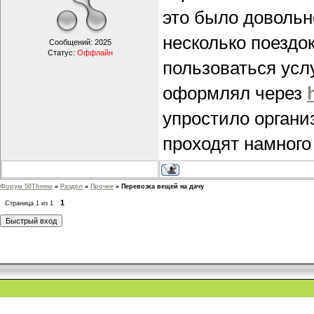
это было довольн
несколько поездок
Сообщений:
2025
Статус:
Оффлайн
пользоваться усл
оформлял через
упростило органи
проходят намного
Форум 50Theme
»
Раздел
»
Прочее
»
Перевозка вещей на дачу
1
Страница
1
из
1