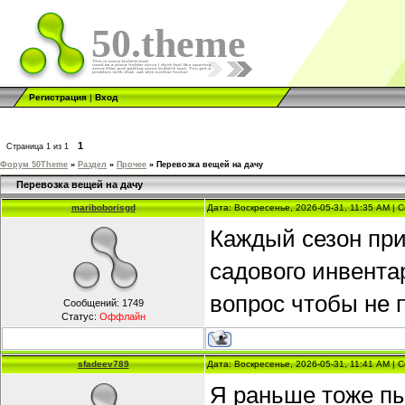
50.theme
Регистрация
|
Вход
1
Страница
1
из
1
Форум 50Theme
»
Раздел
»
Прочее
»
Перевозка вещей на дачу
Перевозка вещей на дачу
mariboborisgd
Дата: Воскресенье, 2026-05-31, 11:35 AM |
Каждый сезон при
садового инвента
вопрос чтобы не 
Сообщений:
1749
Статус:
Оффлайн
sfadeev789
Дата: Воскресенье, 2026-05-31, 11:41 AM |
Я раньше тоже пы