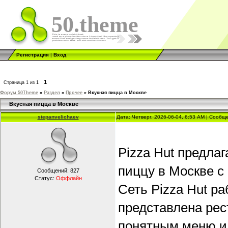
50.theme
Регистрация
|
Вход
1
Страница
1
из
1
Форум 50Theme
»
Раздел
»
Прочее
»
Вкусная пицца в Москве
Вкусная пицца в Москве
stepanvelichaev
Дата: Четверг, 2026-06-04, 6:53 AM | Сооб
Pizza Hut предла
пиццу в Москве с
Сообщений:
827
Статус:
Оффлайн
Сеть Pizza Hut ра
представлена рес
понятным меню и