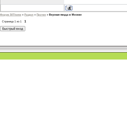
Форум 50Theme
»
Раздел
»
Прочее
»
Вкусная пицца в Москве
1
Страница
1
из
1