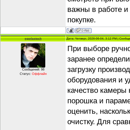
важны в работе и
покупке.
egorlastoch
Дата: Четверг, 2026-06-04, 3:12 PM | Сооб
При выборе ручно
заранее определи
загрузку производ
Сообщений:
98
Статус:
Оффлайн
оборудования и у
качество камеры 
порошка и парам
оценить, насколь
очистку. Для сра