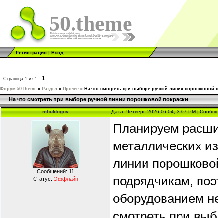
50.theme
Регистрация
|
Вход
1
Страница
1
из
1
Форум 50Theme
»
Раздел
»
Прочее
»
На что смотреть при выборе ручной линии порошковой 
На что смотреть при выборе ручной линии порошковой покраски
mbuldogov
Дата: Четверг, 2026-06-04, 3:07 PM | Сооб
Планируем расши
металлических из
линии порошковой
Сообщений:
11
подрядчикам, поэ
Статус:
Оффлайн
оборудованием не
смотреть при выб