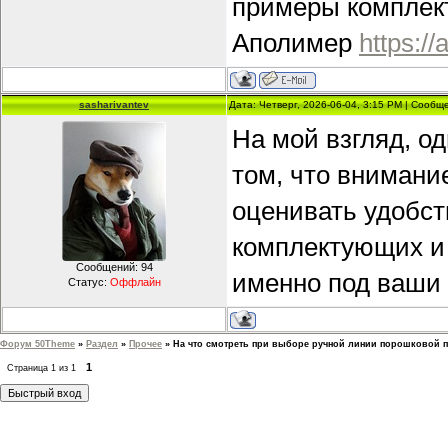
примеры комплект
Аполимер
https:/
sasharivantev
Дата: Четверг, 2026-06-04, 3:15 PM | Сооб
На мой взгляд, о
том, что внимани
оценивать удобст
комплектующих и 
Сообщений:
94
именно под ваши 
Статус:
Оффлайн
Форум 50Theme
»
Раздел
»
Прочее
»
На что смотреть при выборе ручной линии порошковой 
1
Страница
1
из
1