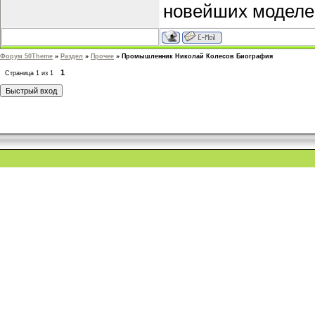
новейших моделей
Форум 50Theme
»
Раздел
»
Прочее
»
Промышленник Николай Колесов Биография
1
Страница
1
из
1