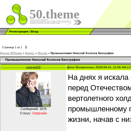
50.theme
Регистрация
|
Вход
1
Страница
1
из
1
Форум 50Theme
»
Раздел
»
Прочее
»
Промышленник Николай Колесов Биография
Промышленник Николай Колесов Биография
ronegol15
Дата: Воскресенье, 2026-06-21, 11:58 AM |
На днях я искала
перед Отечество
вертолетного хол
промышленному пр
Сообщений:
1678
Статус:
Оффлайн
жизни, начав с ни