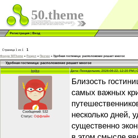
50.theme
Регистрация
|
Вход
1
Страница
1
из
1
Форум 50Theme
»
Раздел
»
Прочее
»
Удобная гостиница: расположение решает многое
Удобная гостиница: расположение решает многое
bojko
Дата: Понедельник, 2026-06-22, 12:20 PM |
Близость гостини
самых важных кри
путешественников
Сообщений:
532
несколько дней, 
Статус:
Оффлайн
существенно экон
в этом смысле я