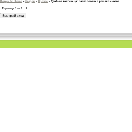
Форум 50Theme
»
Раздел
»
Прочее
»
Удобная гостиница: расположение решает многое
1
Страница
1
из
1