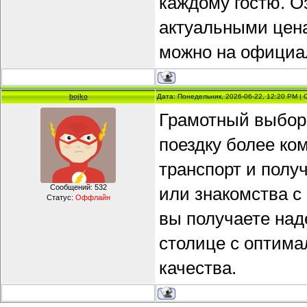
каждому гостю. О
актуальными цен
можно на официа
bojko
Дата: Понедельник, 2026-06-22, 12:20 PM |
Грамотный выбор 
поездку более ко
транспорт и полу
Сообщений:
532
или знакомства с
Статус:
Оффлайн
вы получаете на
столице с оптима
качества.