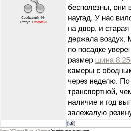
бесполезны, они 
наугад. У нас вил
Сообщений:
444
Статус:
Оффлайн
на двор, и стара
держала воздух. 
по посадке увере
размер
шина 8.25
камеры с ободным
через неделю. По
транспортной, че
наличие и год вып
залежалую резину
Форум 50Theme
»
Раздел
»
Прочее
»
Где найти шину на вилочник