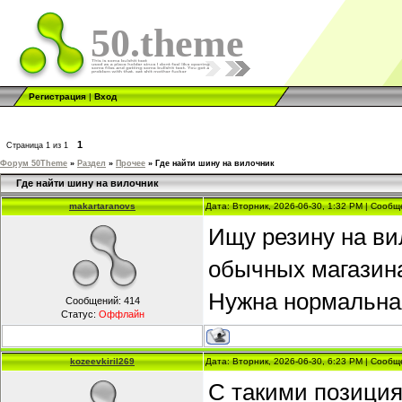
50.theme
Регистрация
|
Вход
1
Страница
1
из
1
Форум 50Theme
»
Раздел
»
Прочее
»
Где найти шину на вилочник
Где найти шину на вилочник
makartaranovs
Дата: Вторник, 2026-06-30, 1:32 PM | Сооб
Ищу резину на ви
обычных магазинах
Нужна нормальная
Сообщений:
414
Статус:
Оффлайн
kozeevkiril269
Дата: Вторник, 2026-06-30, 6:23 PM | Сооб
С такими позици