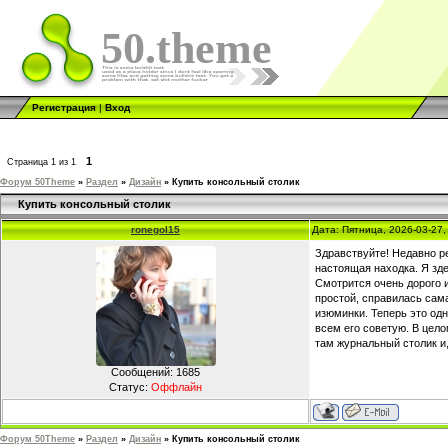
50.theme
Регистрация
|
Вход
1
Страница
1
из
1
Форум 50Theme
»
Раздел
»
Дизайн
»
Купить консольный столик
Купить консольный столик
ronegol15
Дата: Пятница, 2026-03-27
Здравствуйте! Недавно ре
настоящая находка. Я зд
Смотрится очень дорого и
простой, справилась сама
изюминки. Теперь это од
всем его советую. В цело
там журнальный столик и,
Сообщений:
1685
Статус:
Оффлайн
Форум 50Theme
»
Раздел
»
Дизайн
»
Купить консольный столик