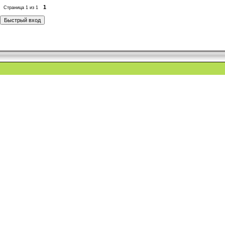
1
Страница
1
из
1