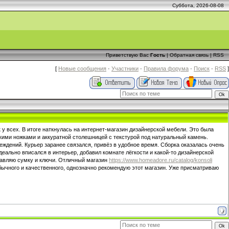
Суббота, 2026-08-08
Приветствую Вас
Гость
|
Обратная связь
|
RSS
[
Новые сообщения
·
Участники
·
Правила форума
·
Поиск
·
RSS
]
 у всех. В итоге наткнулась на интернет-магазин дизайнерской мебели. Это была
кими ножками и аккуратной столешницей с текстурой под натуральный камень.
еждений. Курьер заранее связался, привёз в удобное время. Сборка оказалась очень
деально вписался в интерьер, добавил комнате лёгкости и какой-то дизайнерской
ставляю сумку и ключи. Отличный магазин
https://www.homeadore.ru/catalog/konsoli
обычного и качественного, однозначно рекомендую этот магазин. Уже присматриваю