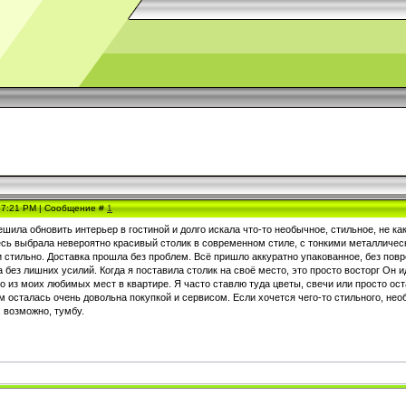
, 7:21 PM | Сообщение #
1
шила обновить интерьер в гостиной и долго искала что-то необычное, стильное, не как
есь выбрала невероятно красивый столик в современном стиле, с тонкими металличес
 стильно. Доставка прошла без проблем. Всё пришло аккуратно упакованное, без повр
 без лишних усилий. Когда я поставила столик на своё место, это просто восторг Он и
но из моих любимых мест в квартире. Я часто ставлю туда цветы, свечи или просто о
м осталась очень довольна покупкой и сервисом. Если хочется чего-то стильного, не
 возможно, тумбу.