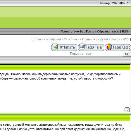
Пятница, 2026-08-07
Приветствую Вас
Гость
|
Обратная связь
|
RSS
[
Новые сообщения
·
Участники
·
Правила форума
·
Поиск
·
RSS
]
ежды. Важно, чтобы они выдерживали частые нагрузки, не деформировались и
ыборе — материал, способ крепления, покрытие, устойчивость к коррозии?
о качественный металл с антикоррозийным покрытием, тогда фурнитура не будет
итены должны легко устанавливаться, но при этом держаться максимально надежно,