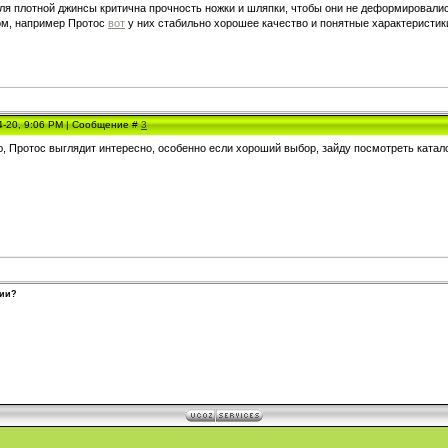
ля плотной джинсы критична прочность ножки и шляпки, чтобы они не деформировались
м, например Протос
вот
у них стабильно хорошее качество и понятные характеристик
4-20, 9:06 PM | Сообщение #
3
 Протос выглядит интересно, особенно если хороший выбор, зайду посмотреть каталог
ции?