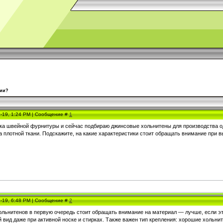
ции?
4-19, 1:24 PM | Сообщение #
1
а швейной фурнитуры и сейчас подбираю джинсовые хольнитены для производства од
 плотной ткани. Подскажите, на какие характеристики стоит обращать внимание при в
4-19, 6:48 PM | Сообщение #
2
льнитенов в первую очередь стоит обращать внимание на материал — лучше, если эт
й вид даже при активной носке и стирках. Также важен тип крепления: хорошие хольн