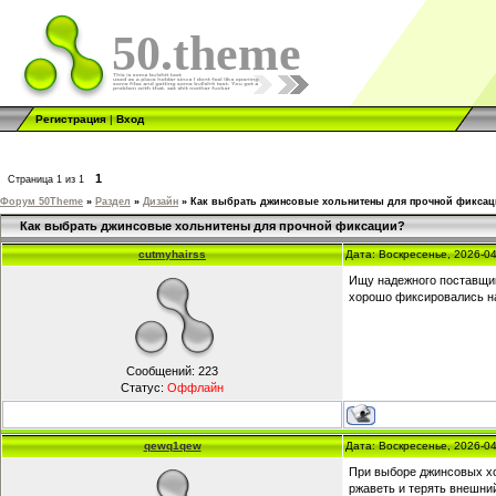
50.theme
Регистрация
|
Вход
1
Страница
1
из
1
Форум 50Theme
»
Раздел
»
Дизайн
»
Как выбрать джинсовые хольнитены для прочной фикса
Как выбрать джинсовые хольнитены для прочной фиксации?
cutmyhairss
Дата: Воскресенье, 2026-0
Ищу надежного поставщик
хорошо фиксировались на
Сообщений:
223
Статус:
Оффлайн
qewq1qew
Дата: Воскресенье, 2026-0
При выборе джинсовых хо
ржаветь и терять внешни