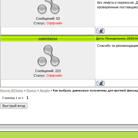
без люфта и перекосов. Д
проверенным поставщико
Сообщений:
53
Статус:
Оффлайн
cutmyhairss
Дата: Понедельник, 2026-0
Спасибо за рекомендацию,
Сообщений:
223
Статус:
Оффлайн
Форум 50Theme
»
Раздел
»
Дизайн
»
Как выбрать джинсовые хольнитены для прочной фикса
1
Страница
1
из
1