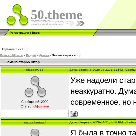
50.theme
Регистрация
|
Вход
1
Страница
1
из
1
Форум 50Theme
»
Раздел
»
Дизайн
»
Замена старых штор
Замена старых штор
sfadeev789
Дата: Вторник, 2026-04-21, 1:21 PM | Сооб
Уже надоели стар
неаккуратно. Дум
современное, но н
Сообщений:
2009
Статус:
Оффлайн
mariboborisgd
Дата: Вторник, 2026-04-21, 8:38 PM | Сооб
Я была в точно т