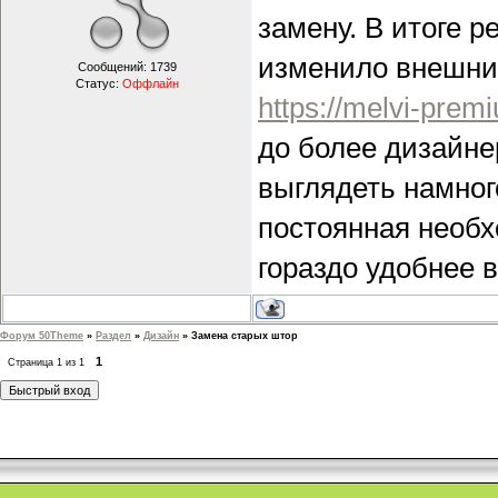
замену. В итоге 
изменило внешни
Сообщений:
1739
Статус:
Оффлайн
https://melvi-premi
до более дизайне
выглядеть намног
постоянная необх
гораздо удобнее 
Форум 50Theme
»
Раздел
»
Дизайн
»
Замена старых штор
1
Страница
1
из
1