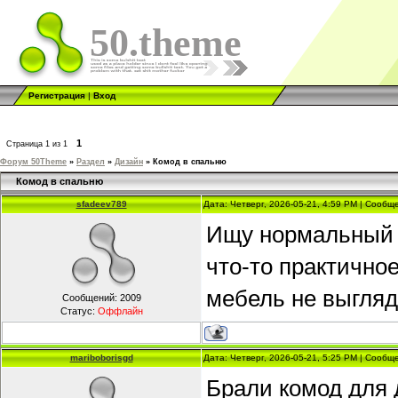
50.theme
Регистрация
|
Вход
1
Страница
1
из
1
Форум 50Theme
»
Раздел
»
Дизайн
»
Комод в спальню
Комод в спальню
sfadeev789
Дата: Четверг, 2026-05-21, 4:59 PM | Сооб
Ищу нормальный к
что-то практично
мебель не выгляд
Сообщений:
2009
Статус:
Оффлайн
mariboborisgd
Дата: Четверг, 2026-05-21, 5:25 PM | Сооб
Брали комод для 