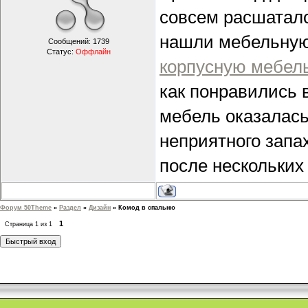
совсем расшаталс
нашли мебельную
Сообщений:
1739
Статус:
Оффлайн
корпусную мебел
как понравились 
мебель оказалась
неприятного запа
после нескольких
Форум 50Theme
»
Раздел
»
Дизайн
»
Комод в спальню
1
Страница
1
из
1