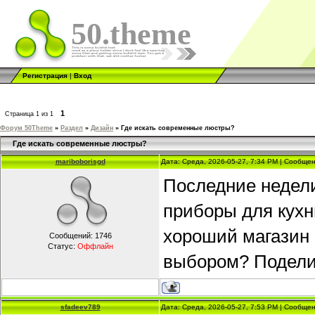
50.theme
Регистрация
|
Вход
1
Страница
1
из
1
Форум 50Theme
»
Раздел
»
Дизайн
»
Где искать современные люстры?
Где искать современные люстры?
mariboborisgd
Дата: Среда, 2026-05-27, 7:34 PM | Сообще
Последние недел
приборы для кухн
хороший магазин
Сообщений:
1746
Статус:
Оффлайн
выбором? Поделит
sfadeev789
Дата: Среда, 2026-05-27, 7:53 PM | Сообще