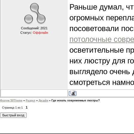
Раньше думал, чт
огромных перепла
посоветовали посм
Сообщений:
2021
Статус:
Оффлайн
потолочные совр
осветительные пр
них люстру для г
выглядело очень 
смотреться намно
Форум 50Theme
»
Раздел
»
Дизайн
»
Где искать современные люстры?
1
Страница
1
из
1