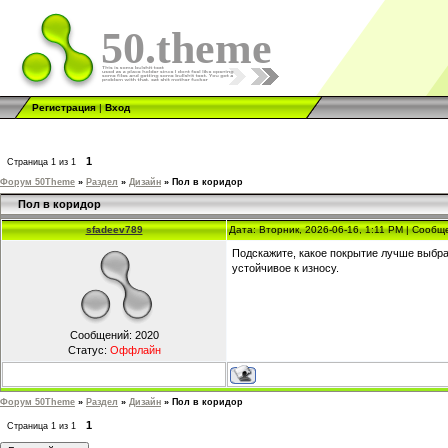
50.theme
Регистрация
|
Вход
1
Страница
1
из
1
Форум 50Theme
»
Раздел
»
Дизайн
»
Пол в коридор
Пол в коридор
sfadeev789
Дата: Вторник, 2026-06-16, 1:11 PM | Сооб
Подскажите, какое покрытие лучше выбрат
устойчивое к износу.
Сообщений:
2020
Статус:
Оффлайн
Форум 50Theme
»
Раздел
»
Дизайн
»
Пол в коридор
1
Страница
1
из
1