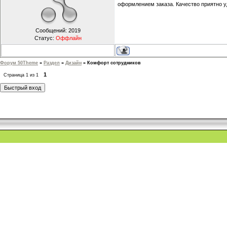
оформлением заказа. Качество приятно у
Сообщений:
2019
Статус:
Оффлайн
Форум 50Theme
»
Раздел
»
Дизайн
»
Комфорт сотрудников
1
Страница
1
из
1