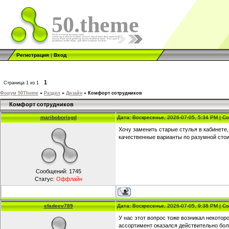
50.theme
Регистрация
|
Вход
1
Страница
1
из
1
Форум 50Theme
»
Раздел
»
Дизайн
»
Комфорт сотрудников
Комфорт сотрудников
mariboborisgd
Дата: Воскресенье, 2026-07-05, 5:34 PM | 
Хочу заменить старые стулья в кабинете,
качественные варианты по разумной сто
Сообщений:
1745
Статус:
Оффлайн
sfadeev789
Дата: Воскресенье, 2026-07-05, 9:38 PM | 
У нас этот вопрос тоже возникал некоторо
ассортимент оказался действительно бо