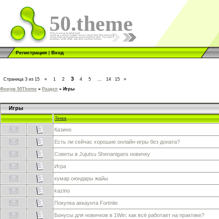
50.theme
Регистрация
|
Вход
3
Страница
3
из
15
«
1
2
4
5
…
14
15
»
Форум 50Theme
»
Раздел
»
Игры
Игры
Тема
Казино
Есть ли сейчас хорошие онлайн-игры без доната?
Советы в Jujutsu Shenanigans новичку
Игра
күмар оюндары жайы
kazino
Покупка аккаунта Fortnite
Бонусы для новичков в 1Win: как всё работает на практике?