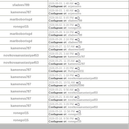
2026-06-03, 1:48 AM
sfadeev789
Сообщение от:
orjensons
2026-06-03, 1:48 AM
kameneva787
Сообщение от:
orjensons
2026-06-02, 9:45 PM
mariboborisgd
Сообщение от:
sfadeev789
2026-06-02, 6:28 PM
ronegol15
Сообщение от:
ronegol15
2026-05-28, 9:19 PM
mariboborisgd
Сообщение от:
sfadeev789
2026-05-28, 2:24 PM
mariboborisgd
Сообщение от:
sfadeev789
2026-05-27, 11:57 AM
kameneva787
Сообщение от:
skasimova42
2026-05-25, 3:44 PM
novikovaanastasiya453
Сообщение от:
kameneva787
2026-05-25, 11:35 AM
novikovaanastasiya453
Сообщение от:
kameneva787
2026-05-22, 2:20 PM
kameneva787
Сообщение от:
Huligan2211
2026-05-21, 1:19 PM
kameneva787
Сообщение от:
novikovaanastasiya453
2026-05-21, 10:51 AM
kameneva787
Сообщение от:
u2432025390
2026-05-21, 9:56 AM
kameneva787
Сообщение от:
novikovaanastasiya453
2026-05-21, 8:49 AM
kameneva787
Сообщение от:
novikovaanastasiya453
2026-05-20, 3:29 PM
kameneva787
Сообщение от:
novikovaanastasiya453
2026-05-18, 11:58 PM
ronegol15
Сообщение от:
ronegol15
2026-05-18, 9:56 PM
ronegol15
Сообщение от:
ronegol15