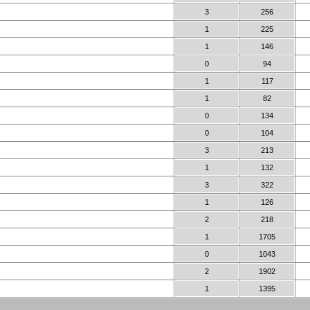
3
256
1
225
1
146
0
94
1
117
1
82
0
134
0
104
3
213
1
132
3
322
1
126
2
218
1
1705
0
1043
2
1902
1
1395