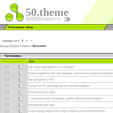
50.theme
Регистрация
|
Вход
1
Страница
1
из
2
2
»
Форум 50Theme
»
Раздел
»
Программы
Программы
Тема
Где можно арендовать 1С в облаке?
Нужно подобрать ПО для ведения электронного документооборо
Где арендовать VPS
Требуется ПО для ведения бухгалтерии фирмы.
Программа для кафе
С помощью каких программ удобно обрабатывать видео?
Программа для смет
Услуги крауд-маркетинга https://kwork.ru/user/ecaterinasirbu