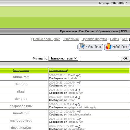
Пятница, 2026-08-07
Приветствую Вас
Гость
|
Обратная связь
|
RSS
[
Новые сообщения
·
Участники
·
Правила форума
·
Поиск
·
RSS
]
Фильтр по:
Автор темы
Обновления
↓
2026-07-31, 11:43 AM
AnnaGrom
Сообщение от:
Hattab
2026-06-23, 10:09 AM
dengiop
Сообщение от:
estar
2026-06-19, 3:19 AM
rikasl
Сообщение от:
sfadeev789
2026-06-08, 0:01 AM
dengiop
Сообщение от:
estar
2026-04-14, 9:28 AM
halljoseph1982
Сообщение от:
grigorevakristinagrig
2026-03-19, 10:42 AM
AnnaGrom
Сообщение от:
juravlevamarinka
2026-03-11, 10:39 PM
mariboborisgd
Сообщение от:
sfadeev789
2026-02-22, 7:22 PM
devushkaKet
Сообщение от:
devushkaKet