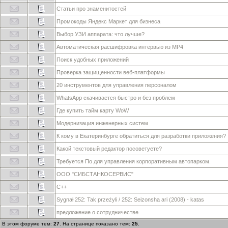
Статьи про знаменитостей
Промокоды Яндекс Маркет для бизнеса
Выбор УЗИ аппарата: что лучше?
Автоматическая расшифровка интервью из MP4
Поиск удобных приложений
Проверка защищенности веб-платформы
20 инструментов для управления персоналом
WhatsApp скачивается быстро и без проблем
Где купить тайм карту WoW
Модернизация инженерных систем
К кому в Екатеринбурге обратиться для разработки приложения?
Какой текстовый редактор посоветуете?
Требуется По для управления корпоративным автопарком.
ООО "СИБСТАНКОСЕРВИС"
C++
Sygnał 252: Tak przeżyli / 252: Seizonsha ari (2008) - katas
предложение о сотрудничестве
В этом форуме тем:
27
. На странице показано тем:
25
.