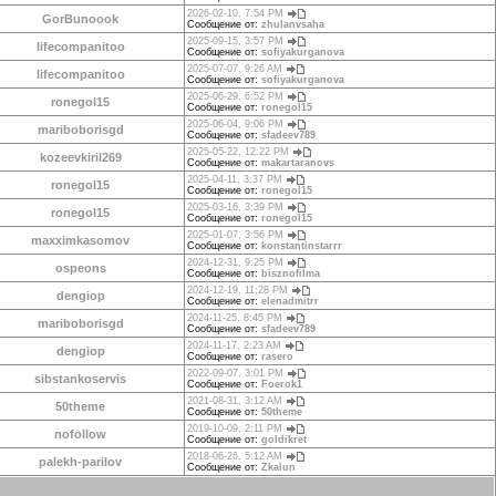
2026-02-10, 7:54 PM
GorBunoook
Сообщение от:
zhulanvsaha
2025-09-15, 3:57 PM
lifecompanitoo
Сообщение от:
sofiyakurganova
2025-07-07, 9:26 AM
lifecompanitoo
Сообщение от:
sofiyakurganova
2025-06-29, 6:52 PM
ronegol15
Сообщение от:
ronegol15
2025-06-04, 9:06 PM
mariboborisgd
Сообщение от:
sfadeev789
2025-05-22, 12:22 PM
kozeevkiril269
Сообщение от:
makartaranovs
2025-04-11, 3:37 PM
ronegol15
Сообщение от:
ronegol15
2025-03-16, 3:39 PM
ronegol15
Сообщение от:
ronegol15
2025-01-07, 3:56 PM
maxximkasomov
Сообщение от:
konstantinstarrr
2024-12-31, 9:25 PM
ospeons
Сообщение от:
bisznofilma
2024-12-19, 11:28 PM
dengiop
Сообщение от:
elenadmitrr
2024-11-25, 8:45 PM
mariboborisgd
Сообщение от:
sfadeev789
2024-11-17, 2:23 AM
dengiop
Сообщение от:
rasero
2022-09-07, 3:01 PM
sibstankoservis
Сообщение от:
Foerok1
2021-08-31, 3:12 AM
50theme
Сообщение от:
50theme
2019-10-09, 2:11 PM
nofollow
Сообщение от:
goldikret
2018-06-26, 5:12 AM
palekh-parilov
Сообщение от:
Zkalun