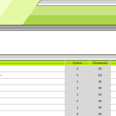
Ответы
Просмотры
2
26
та
2
111
1
28
2
99
1
83
2
66
1
60
0
56